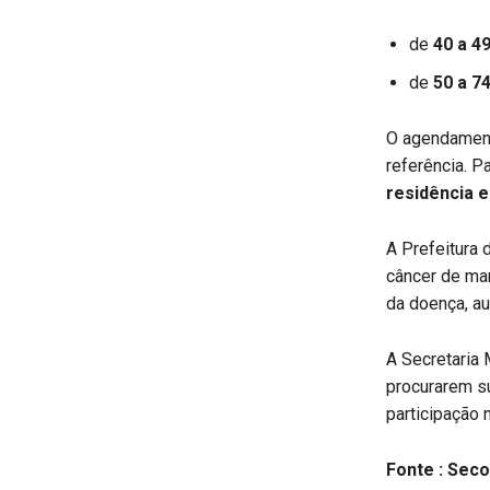
de
40 a 4
de
50 a 7
O agendament
referência. P
residência e
A Prefeitura 
câncer de mam
da doença, au
A Secretaria 
procurarem su
participação 
Fonte : Sec