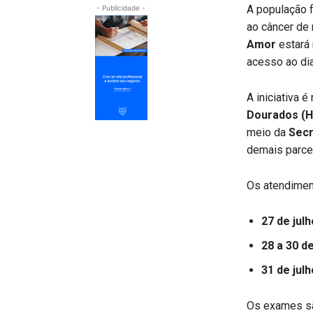
A população 
- Publicidade -
ao câncer de
Amor
estará 
acesso ao di
A iniciativa é
Dourados (H
meio da
Secr
demais parce
Os atendimen
27 de julh
28 a 30 de
31 de julh
Os exames sã