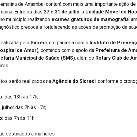
feminina de Amambai contará com mais uma importante ação de
 mama. Entre os dias
27 e 31 de julho
, a
Unidade Móvel do Hosp
no município realizando
exames gratuitos de mamografia
, a
agnóstico precoce e fortalecendo as ações de promoção da saú
 realizada pelo
Sicredi
, em parceria com o
Instituto de Preven
ospital de Amor)
, contando com o apoio da
Prefeitura de Am
etaria Municipal de Saúde (SMS)
, além do
Rotary Club de A
iros.
tos serão realizados na
Agência do Sicredi
, conforme o crono
o:
das 13h às 17h;
 julho:
das 7h às 17h;
o:
das 7h às 11h.
o destinados a mulheres: