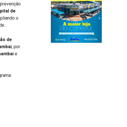
 prevenção
ital de
mpliando o
de.
ção de
ambai
, por
mambai
e
grama: