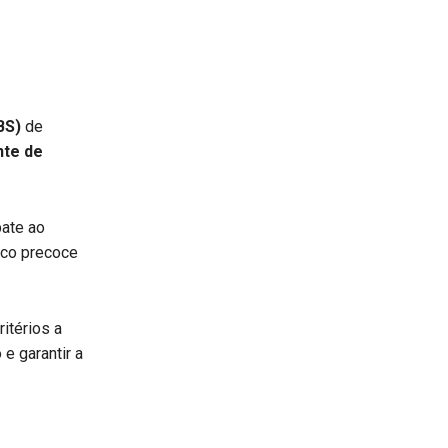
BS)
de
nte de
bate ao
ico precoce
itérios a
e garantir a