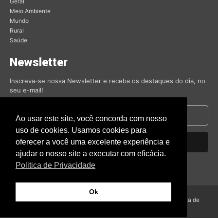
Geral
Meio Ambiente
Mundo
Rural
Saúde
Newsletter
Inscreva-se nossa Newsletter e receba os destaques do dia, no
seu e-mail!
Ao usar este site, você concorda com nosso
uso de cookies. Usamos cookies para
oferecer a você uma excelente experiência e
Inscrever-se
ajudar o nosso site a executar com eficácia.
Nós respeitamos sua privacidade.
Politica de Privacidade
Ok
© Amambai Notícias 2009 - Todos os direitos reservados -
Politica de
Privacidade