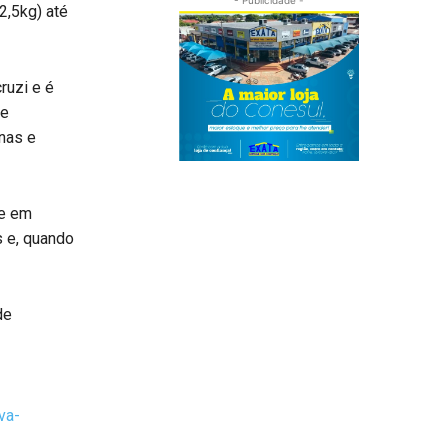
2,5kg) até
ruzi e é
ue
nas e
te em
s e, quando
de
va-