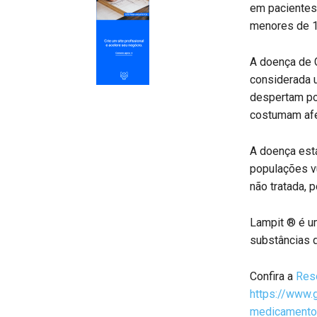
em pacientes 
menores de 1
A doença de 
considerada u
despertam po
costumam afe
A doença est
populações vu
não tratada, 
Lampit ® é u
substâncias q
Confira a
Res
https://www.
medicamento-