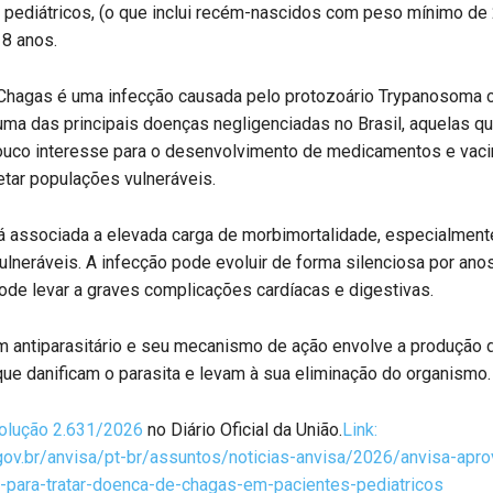
pediátricos, (o que inclui recém-nascidos com peso mínimo de 
8 anos.
Chagas é uma infecção causada pelo protozoário Trypanosoma c
ma das principais doenças negligenciadas no Brasil, aquelas q
uco interesse para o desenvolvimento de medicamentos e vaci
tar populações vulneráveis.
á associada a elevada carga de morbimortalidade, especialmen
lneráveis. A infecção pode evoluir de forma silenciosa por ano
pode levar a graves complicações cardíacas e digestivas.
m antiparasitário e seu mecanismo de ação envolve a produção 
ue danificam o parasita e levam à sua eliminação do organismo.
olução 2.631/2026
no Diário Oficial da União.
Link:
gov.br/anvisa/pt-br/assuntos/noticias-anvisa/2026/anvisa-apro
para-tratar-doenca-de-chagas-em-pacientes-pediatricos