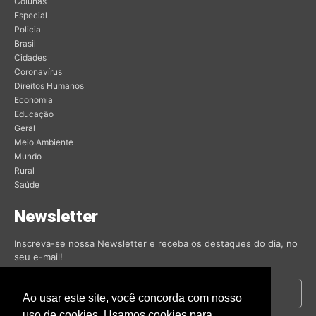
Colunas
Especial
Policia
Brasil
Cidades
Coronavírus
Direitos Humanos
Economia
Educação
Geral
Meio Ambiente
Mundo
Rural
Saúde
Newsletter
Inscreva-se nossa Newsletter e receba os destaques do dia, no
seu e-mail!
Ao usar este site, você concorda com nosso
uso de cookies. Usamos cookies para