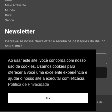
Geral
Meio Ambiente
Mundo
Rural
Saúde
Newsletter
Inscreva-se nossa Newsletter e receba os destaques do dia, no
seu e-mail!
Ao usar este site, você concorda com nosso
uso de cookies. Usamos cookies para
oferecer a você uma excelente experiência e
Inscrever-se
ajudar o nosso site a executar com eficácia.
Nós respeitamos sua privacidade.
Politica de Privacidade
Ok
© Amambai Notícias 2009 - Todos os direitos reservados -
Politica de
Privacidade